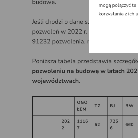
budowę.
mogą połączyć te
korzystania z ich 
Jeśli chodzi o dane szczegółowe w gr
pozwoleń w 2022 r. wydano w grupie
91232 pozwolenia, najmniej w grupie
Poniższa tabela przedstawia szczegół
pozwoleniu na budowę w latach 20
województwach
.
OGÓ
TZ
BJ
BW
ŁEM
202
1116
725
52
660
2
7
6