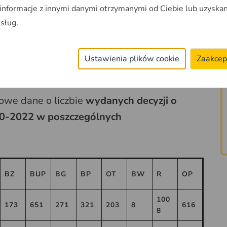
 informacje z innymi danymi otrzymanymi od Ciebie lub uzyska
usług.
upach obiektów budowlanych, to najwięcej
 budynków mieszkalnych jednorodzinnych -
Ustawienia plików cookie
Zaakcep
 budynków wielorodzinnych - 258.
owe dane o liczbie
wydanych decyzji o
20-2022 w poszczególnych
BZ
BUP
BG
BP
OT
BW
R
OP
100
173
651
271
321
203
8
616
8