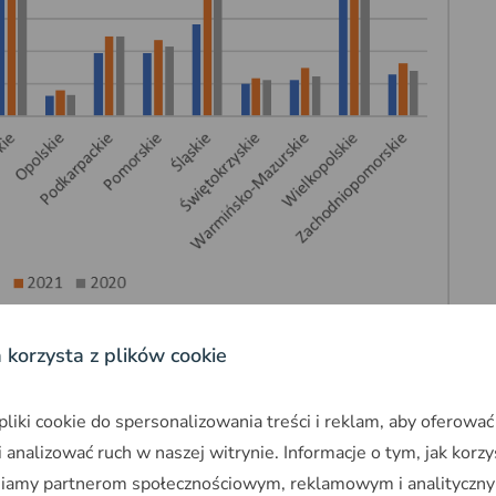
GUS
a korzysta z plików cookie
budowę wydano w 2022 w województwie
polskim (3120). Największą różnicę rok do
iki cookie do spersonalizowania treści i reklam, aby oferować
oc.) i w Wielkopolsce (-46,7 proc). W
 analizować ruch w naszej witrynie. Informacje o tym, jak korzy
y wzrostu liczby wydanych pozwoleń na
niamy partnerom społecznościowym, reklamowym i analityczny