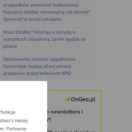
przypadków samowoli budowlanej.
Kupujesz działkę rekreacyjną lub domek?
Sprawdź to przed zakupem
Masz działkę? Wystąp o decyzję o
warunkach zabudowy, zanim będzie za
późno!
Opiniowanie zamiast uzgadniania.
Samorządy żądają pilnej zmiany
przepisów przed terminem KPO
Dołącz do naszego newslettera i
 funkcje
odbierz PREZENTY!
stasz z naszej
m. Partnerzy