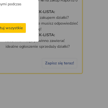
KOD ZNIŻKOWY 7%
na zakup Raportu o
nymi podczas
Terenie OnGeo.pl
DARMOWA CHECK-LISTA:
Co sprawdzić przed zakupem działki?
70 PYTAŃ, na które musisz odpowiedzieć
tuj wszystkie
zanim kupisz działkę!
DARMOWA CHECK-LISTA:
Jakie informacje powinno zawierać
idealne ogłoszenie sprzedaży działki?
Zapisz się teraz!