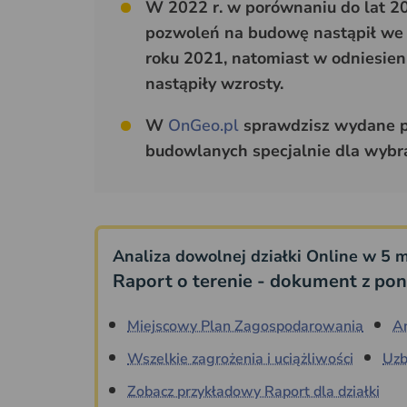
W 2022 r. w porównaniu do lat 2
pozwoleń na budowę nastąpił we 
roku 2021, natomiast w odniesien
nastąpiły wzrosty.
W
OnGeo.pl
sprawdzisz wydane p
budowlanych specjalnie dla wybra
Analiza dowolnej działki Online w 5 m
Raport o terenie - dokument z pon
Miejscowy Plan Zagospodarowania
A
Wszelkie zagrożenia i uciążliwości
Uzb
Zobacz przykładowy Raport dla działki