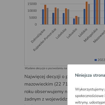
Wydane decyzje o pozwoleniu na budowę 2020 - 2022, dane 
Niniejsza stron
Najwięcej decyzji o pozwolenie na 
mazowieckim (22 716), a najmniej w o
Wykorzystujemy pl
roku obserwujemy na Mazowszu (-50 pr
społecznościowe i
żadnym z województw nie obserwujem
witryny, udostęp