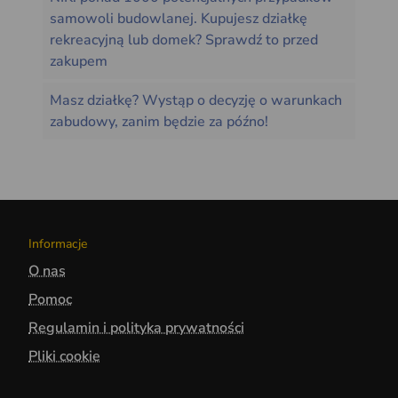
samowoli budowlanej. Kupujesz działkę
rekreacyjną lub domek? Sprawdź to przed
zakupem
Masz działkę? Wystąp o decyzję o warunkach
zabudowy, zanim będzie za późno!
Informacje
O nas
Pomoc
Regulamin i polityka prywatności
Pliki cookie