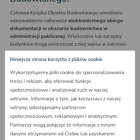
Cyfrowa Książka Obiektu Budowlanego umożliwia
wprowadzenie całkowicie
elektronicznego obiegu
dokumentacji w obszarze budownictwa w
administracji publicznej
. Właściciele lub zarządcy
budynków mogą umieszczać z niej wpisu w zakresie:
informacji o obiekcie budowlanym,
Niniejsza strona korzysta z plików cookie
swoich danych osobowych,
Wykorzystujemy pliki cookie do spersonalizowania
ekspertyz i opinii technicznych,
przeglądów technicznych, konserwacji oraz
treści i reklam, aby oferować funkcje
napraw urządzeń przeciwpożarowych,
społecznościowe i analizować ruch w naszej
robót budowlanych,
witrynie. Informacje o tym, jak korzystasz z naszej
katastrof budowlanych,
witryny, udostępniamy partnerom
decyzji, postanowień, zaświadczeń i innych
społecznościowym, reklamowym i analitycznym.
dokumentów wydanych przez organy administracji
Partnerzy mogą połączyć te informacje z innymi
publicznej, dotyczących obiektu budowlanego
danymi otrzymanymi od Ciebie lub uzyskanymi