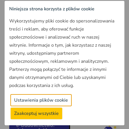
Złożyć dziennik budowy do organu nadzoru
Niniejsza strona korzysta z plików cookie
budowlanego po zakończeniu budowy.
Wykorzystujemy pliki cookie do spersonalizowania
Jak założyć Elektroniczny
treści i reklam, aby oferować funkcje
społecznościowe i analizować ruch w naszej
Dziennik Budowy?
witrynie. Informacje o tym, jak korzystasz z naszej
witryny, udostępniamy partnerom
Aby założyć EDB inwestor musi wejść na stronę
https://e-dziennikbudowy.gunb.gov.pl
. Do założenia
społecznościowym, reklamowym i analitycznym.
konta w systemie należy wybrać jedną z trzech
Partnerzy mogą połączyć te informacje z innymi
dostępnych usług zaufania - profil zaufany, e-dowód
danymi otrzymanymi od Ciebie lub uzyskanymi
lub konto w jednym z banków świadczących usługę
podczas korzystania z ich usług.
zaufania. Szczegółowa instrukcja zakładania e-
dziennika budowy znajduje się w filmie poniżej:
Ustawienia plików cookie
Zaakceptuj wszystkie