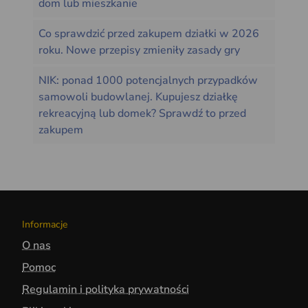
dom lub mieszkanie
Co sprawdzić przed zakupem działki w 2026
roku. Nowe przepisy zmieniły zasady gry
NIK: ponad 1000 potencjalnych przypadków
samowoli budowlanej. Kupujesz działkę
rekreacyjną lub domek? Sprawdź to przed
zakupem
Informacje
O nas
Pomoc
Regulamin i polityka prywatności