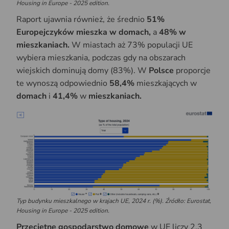
Housing in Europe - 2025 edition.
Raport ujawnia również, że średnio
51%
Europejczyków mieszka w domach,
a
48% w
mieszkaniach.
W miastach aż 73% populacji UE
wybiera mieszkania, podczas gdy na obszarach
wiejskich dominują domy (83%). W
Polsce
proporcje
te wynoszą odpowiednio
58,4%
mieszkających w
domach
i
41,4%
w
mieszkaniach.
Typ budynku mieszkalnego w krajach UE, 2024 r. (%). Źródło: Eurostat,
Housing in Europe - 2025 edition.
Przeciętne gospodarstwo domowe
w UE liczy 2,3