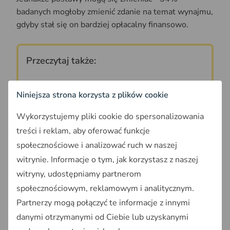
badanych mogłoby zmienić zdanie na temat wynajmu,
gdyby stał się on bardziej opłacalny finansowo.
Przeczytaj także:
Ceny domów i czynsze w UE w drugim
Niniejsza strona korzysta z plików cookie
kwartale 2025 - Polska na tle Europy
Wykorzystujemy pliki cookie do spersonalizowania
treści i reklam, aby oferować funkcje
Sprawdź dane o
średnich cenach nieruchomości
w
społecznościowe i analizować ruch w naszej
poszczególnych regionach Polski w
Raporcie o
witrynie. Informacje o tym, jak korzystasz z naszej
Terenie OnGeo.pl,
który dostarcza
aktualnych
witryny, udostępniamy partnerom
informacji o polskim rynku nieruchomości.
społecznościowym, reklamowym i analitycznym.
Partnerzy mogą połączyć te informacje z innymi
danymi otrzymanymi od Ciebie lub uzyskanymi