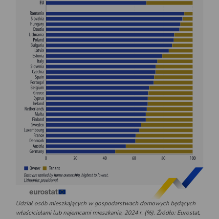
Udział osób mieszkających w gospodarstwach domowych będących
właścicielami lub najemcami mieszkania, 2024 r. (%). Źródło: Eurostat,