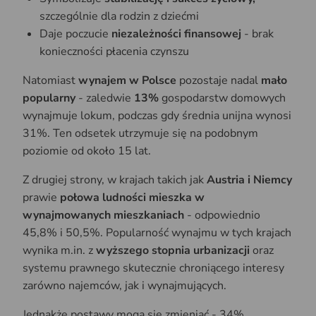
szczególnie dla rodzin z dziećmi
Daje poczucie
niezależności finansowej
- brak
konieczności płacenia czynszu
Natomiast
wynajem w Polsce
pozostaje nadal
mało
popularny
- zaledwie
13%
gospodarstw domowych
wynajmuje lokum, podczas gdy średnia unijna wynosi
31%. Ten odsetek utrzymuje się na podobnym
poziomie od około 15 lat.
Z drugiej strony, w krajach takich jak
Austria i Niemcy
prawie
połowa ludności mieszka w
wynajmowanych mieszkaniach
- odpowiednio
45,8% i 50,5%. Popularność wynajmu w tych krajach
wynika m.in. z
wyższego stopnia urbanizacji
oraz
systemu prawnego skutecznie chroniącego interesy
zarówno najemców, jak i wynajmujących.
Jednakże postawy mogą się zmieniać - 34%