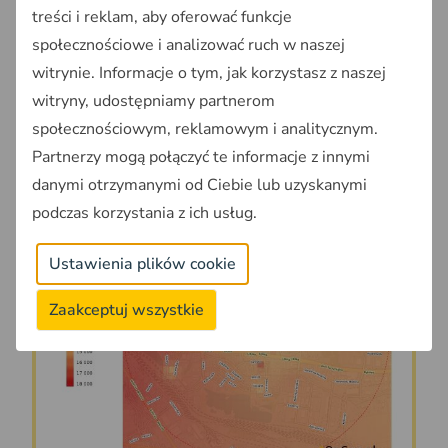
Sprawdź szczegółowe
dane o cenach
treści i reklam, aby oferować funkcje
nieruchomości
w poszczególnych regionach
społecznościowe i analizować ruch w naszej
Polski w Raporcie o Terenie OnGeo.pl, który
witrynie. Informacje o tym, jak korzystasz z naszej
dostarcza aktualnych informacji o polskim rynku
witryny, udostępniamy partnerom
nieruchomości.
społecznościowym, reklamowym i analitycznym.
Zobacz
przykładowy Raport o terenie
Partnerzy mogą połączyć te informacje z innymi
danymi otrzymanymi od Ciebie lub uzyskanymi
podczas korzystania z ich usług.
Ustawienia plików cookie
Zaakceptuj wszystkie