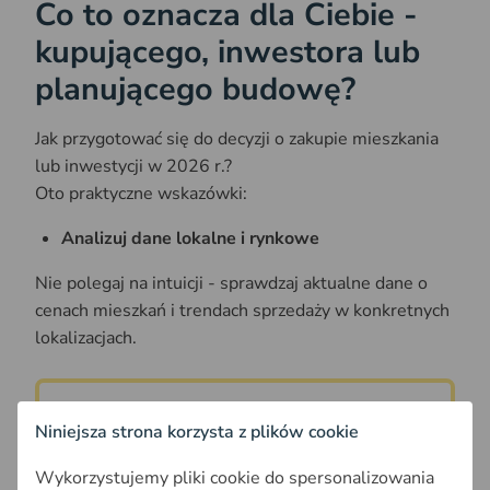
Co to oznacza dla Ciebie -
kupującego, inwestora lub
planującego budowę?
Jak przygotować się do decyzji o zakupie mieszkania
lub inwestycji w 2026 r.?
Oto praktyczne wskazówki:
Analizuj dane lokalne i rynkowe
Nie polegaj na intuicji - sprawdzaj aktualne dane o
cenach mieszkań i trendach sprzedaży w konkretnych
lokalizacjach.
Szukasz mieszkania? Sprawdź
Niniejsza strona korzysta z plików cookie
średnie ceny mieszkań
Wykorzystujemy pliki cookie do spersonalizowania