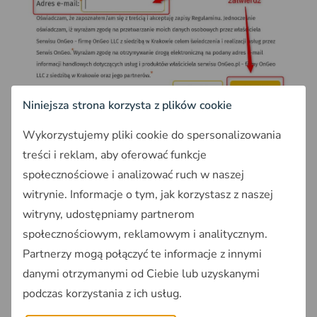
Niniejsza strona korzysta z plików cookie
Instrukcja zapisania się na powiadomienia o nowych danych działki
OnGeo.pl - wprowadzenie adresu e-mail
Wykorzystujemy pliki cookie do spersonalizowania
treści i reklam, aby oferować funkcje
GOTOWE
- gdy dla Twojej działki pojawi się nowy
temat w Raporcie, system wyśle Ci alert.
społecznościowe i analizować ruch w naszej
witrynie. Informacje o tym, jak korzystasz z naszej
witryny, udostępniamy partnerom
Zapowiedź: Plany Ogólne Gmin
społecznościowym, reklamowym i analitycznym.
w Raporcie o Terenie - start już
Partnerzy mogą połączyć te informacje z innymi
wkrótce
danymi otrzymanymi od Ciebie lub uzyskanymi
Jednym z
pierwszych nowych tematów w
podczas korzystania z ich usług.
najbliższym czasie w Raporcie o Terenie będą