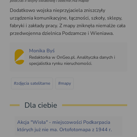
podczas II wojny światowej i obecnie /Na Mapie/
Dodatkowo wojska nieprzyjaciela zniszczyły
urządzenia komunikacyjne, łączności, szkoły, sklepy,
fabryki i zakłady pracy. Z mapy zniknęła niemalże cała
przedwojenna dzielnica Podzamcze i Wieniawa.
Monika Byś
Redaktorka w OnGeo.pl. Analityczka danych i
specjalistka rynku nieruchomości.
#zdjęcia satelitarne
#mapy
Dla ciebie
Akcja "Wisła" - miejscowości Podkarpacia
których już nie ma. Ortofotomapa z 1944 r.