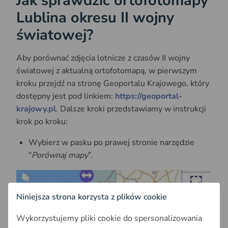
Jak sprawdzić ortofotomapy
Lublina okresu II wojny
światowej?
Aby porównać zdjęcia lotnicze z czasów II wojny
światowej z aktualną ortofotomapą, w pierwszym
kroku przejdź na stronę Geoportalu Krajowego, który
dostępny jest pod linkiem:
https://geoportal-
krajowy.pl
. Dalsze kroki przedstawiamy w instrukcji
krok po kroku:
Wybierz w pasku po prawej stronie narzędzie
“
Porównaj mapy
”.
Niniejsza strona korzysta z plików cookie
Wykorzystujemy pliki cookie do spersonalizowania