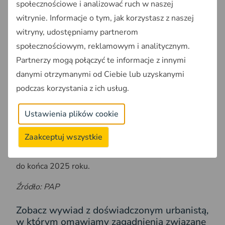
społecznościowe i analizować ruch w naszej
witrynie. Informacje o tym, jak korzystasz z naszej
Obszary uzupełnienia
witryny, udostępniamy partnerom
społecznościowym, reklamowym i analitycznym.
zabudowy w Geoportalu Na
Partnerzy mogą połączyć te informacje z innymi
Mapie
danymi otrzymanymi od Ciebie lub uzyskanymi
podczas korzystania z ich usług.
Na
Krajowym Geoportalu Na Mapie
możesz
sprawdzić lokalizację terenów przeznaczonych pod
Ustawienia plików cookie
uzupełnienie zabudowy. Dzięki temu łatwo dowiesz
się, czy twoja parcela pozostanie działką budowlaną
Zaakceptuj wszystkie
w przyszłości. Pamiętaj, że gminy określają te
obszary w swoich planach ogólnych i mają na to czas
do końca 2025 roku.
Źródło: PAP
Zobacz wywiad z doświadczonym urbanistą,
w którym omawiamy zagadnienia związane