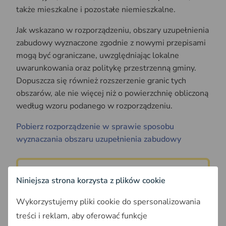
także mieszkalne i pozostałe niemieszkalne.
Jak wskazano w rozporządzeniu, obszary uzupełnienia
zabudowy wyznaczone zgodnie z nowymi przepisami
mogą być ograniczane, uwzględniając lokalne
uwarunkowania oraz politykę przestrzenną gminy.
Dopuszcza się również rozszerzenie granic tych
obszarów, ale nie więcej niż o powierzchnię obliczoną
według wzoru podanego w rozporządzeniu.
Pobierz rozporządzenie w sprawie sposobu
wyznaczania obszaru uzupełnienia zabudowy
Przeczytaj także:
Niniejsza strona korzysta z plików cookie
Plan ogólny gminy. Czym jest i co
Wykorzystujemy pliki cookie do spersonalizowania
zawiera?
treści i reklam, aby oferować funkcje