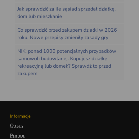
Jak sprawdzić za ile sąsiad sprzedał działkę,
dom lub mieszkanie
Co sprawdzić przed zakupem działki w 2026
roku. Nowe przepisy zmieniły zasady gry
NIK: ponad 1000 potencjalnych przypadków
samowoli budowlanej. Kupujesz działkę
rekreacyjną lub domek? Sprawdź to przed
zakupem
Informacje
O nas
Pomoc