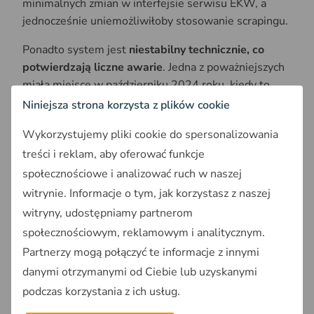
minimalnych zmian w interfejsie serwisu EKW, a
jednocześnie uniemożliwiłoby stosowanie scrapingu.
Ponadto system jest
niestabilny technicznie, co
potwierdzają liczne awarie
. Jedna z poważniejszych
miała miejsce w październiku 2024 roku, kiedy to
niedostępna była większość systemów Ministerstwa
Niniejsza strona korzysta z plików cookie
Sprawiedliwości, w tym obsługujące elektroniczne
Wykorzystujemy pliki cookie do spersonalizowania
księgi wieczyste.
treści i reklam, aby oferować funkcje
społecznościowe i analizować ruch w naszej
Przeczytaj także:
witrynie. Informacje o tym, jak korzystasz z naszej
Sprzedaż danych Ksiąg Wieczystych: Czy
witryny, udostępniamy partnerom
Polska stała się rajem dla cyberprzestępców?
społecznościowym, reklamowym i analitycznym.
Partnerzy mogą połączyć te informacje z innymi
danymi otrzymanymi od Ciebie lub uzyskanymi
Kto i jak wykorzystuje
podczas korzystania z ich usług.
wrażliwe dane