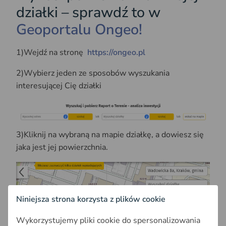
działki – sprawdź to w
Geoportalu Ongeo!
1)Wejdź na stronę
https://ongeo.pl
2)Wybierz jeden ze sposobów wyszukania
interesującej Cię działki
3)Kliknij na wybraną na mapie działkę, a dowiesz się
jaka jest jej powierzchnia.
Niniejsza strona korzysta z plików cookie
Wykorzystujemy pliki cookie do spersonalizowania