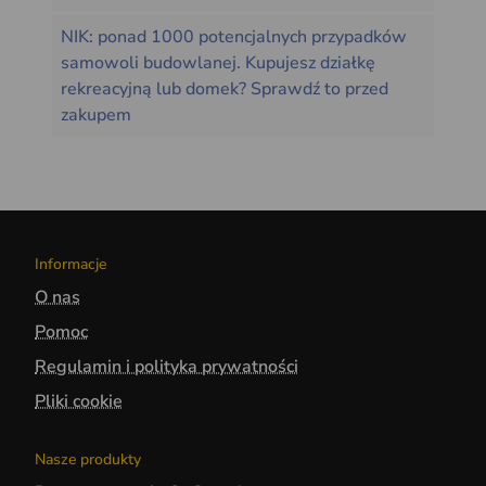
NIK: ponad 1000 potencjalnych przypadków
samowoli budowlanej. Kupujesz działkę
rekreacyjną lub domek? Sprawdź to przed
zakupem
Informacje
O nas
Pomoc
Regulamin i polityka prywatności
Pliki cookie
Nasze produkty