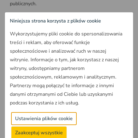
publicznych.
Regiony o najgorszej dostępności do szpitali
Niniejsza strona korzysta z plików cookie
Problemy dostępności dotyczą przede wszystkim:
Wykorzystujemy pliki cookie do spersonalizowania
treści i reklam, aby oferować funkcje
Obszary o niskim zaludnieniu
– regiony
peryferyjne i wiejskie
społecznościowe i analizować ruch w naszej
Regiony wiejskie
Portugalii, Hiszpanii, Chorwacji,
witrynie. Informacje o tym, jak korzystasz z naszej
Węgier, Polski, Rumunii i Słowenii
witryny, udostępniamy partnerom
Wybrane tereny Szwecji
– mimo wysokiego
społecznościowym, reklamowym i analitycznym.
poziomu rozwoju gospodarczego
Partnerzy mogą połączyć te informacje z innymi
danymi otrzymanymi od Ciebie lub uzyskanymi
Konsekwencje nierówności w dostępie do
usług
podczas korzystania z ich usług.
Ograniczona dostępność geograficzna generuje
Ustawienia plików cookie
poważne problemy społeczne:
Zaakceptuj wszystkie
26% mieszkańców UE
zgłasza niezaspokojone