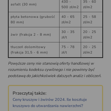
430 -
35 - 60
asfalt (30 mm)
500 zł/m2
zł/m2
płyta betonowa (grubość
40 - 65
25 - 58
80 mm)
zł/m2
zł/m2
30 - 35
20 - 25
żwir (frakcja 2 - 8 mm)
zł/t
zł/m2
tłuczeń dolomitowy
75 - 78
20 - 25
(frakcja 31,5 - 6 mm)
zł/t
zł/m2
Powyższe ceny nie stanowią oferty handlowej w
rozumieniu kodeksu cywilnego i nie powinny być
podstawą do jakichkolwiek dalszych analiz i obliczeń.
Przeczytaj także:
Ceny kruszyw i żwirów 2024. Ile kosztuje
kruszywo do utwardzania nawierzchni?