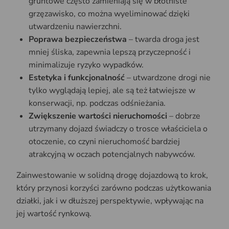
gruntowe często zamieniają się w błotniste
grzęzawisko, co można wyeliminować dzięki
utwardzeniu nawierzchni.
Poprawa bezpieczeństwa
– twarda droga jest
mniej śliska, zapewnia lepszą przyczepność i
minimalizuje ryzyko wypadków.
Estetyka i funkcjonalność
– utwardzone drogi nie
tylko wyglądają lepiej, ale są też łatwiejsze w
konserwacji, np. podczas odśnieżania.
Zwiększenie wartości nieruchomości
– dobrze
utrzymany dojazd świadczy o trosce właściciela o
otoczenie, co czyni nieruchomość bardziej
atrakcyjną w oczach potencjalnych nabywców.
Zainwestowanie w solidną drogę dojazdową to krok,
który przynosi korzyści zarówno podczas użytkowania
działki, jak i w dłuższej perspektywie, wpływając na
jej wartość rynkową.