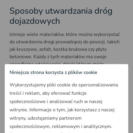
Sposoby utwardzania dróg
dojazdowych
Istnieje wiele materiałów, które można wykorzystać
do utwardzenia drogi prowadzącej do posesji, takich
jak kruszywo, asfalt, kostka brukowa czy płyty
betonowe. Każdy z tych materiałów ma swoje
specyficzne właściwości, dzięki którym może
sprawdzić się w różnych warunkach. Poniżej
Niniejsza strona korzysta z plików cookie
omówiono najpopularniejsze metody.
Wykorzystujemy pliki cookie do spersonalizowania
Droga z kruszywa
treści i reklam, aby oferować funkcje
społecznościowe i analizować ruch w naszej
Do budowy drogi z kruszywa stosuje się materiały
witrynie. Informacje o tym, jak korzystasz z naszej
takie jak tłuczeń, kliniec czy kamienie. Proces polega
witryny, udostępniamy partnerom
na wykorytowaniu trasy na odpowiednią głębokość,
społecznościowym, reklamowym i analitycznym.
przygotowaniu podsypki piaskowej oraz