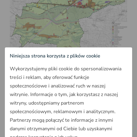
Niniejsza strona korzysta z plików cookie
Wykorzystujemy pliki cookie do spersonalizowania
Plan Ogólny Gminy Małkinia Górna
treści i reklam, aby oferować funkcje
To już nie są abstrakcyjne przepisy – to
społecznościowe i analizować ruch w naszej
realne zagrożenie dla Twoich planów
witrynie. Informacje o tym, jak korzystasz z naszej
budowlanych!
witryny, udostępniamy partnerom
Plan Ogólny Gminy, w przeciwieństwie do Studium,
społecznościowym, reklamowym i analitycznym.
będzie miał bezpośredni wpływ na możliwość
Partnerzy mogą połączyć te informacje z innymi
wydania warunków zabudowy. Jeśli działka znajduje
danymi otrzymanymi od Ciebie lub uzyskanymi
się poza obszarem objętym
MPZP,
może okazać się,