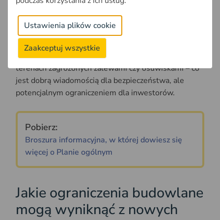
podczas korzystania z ich usług.
że inwestycja będzie ograniczona lub wręcz
niemożliwa. Bez znajomości tych zapisów inwestor
Ustawienia plików cookie
może zaryzykować czas, pieniądze i nerwy, próbując
uzyskać pozwolenie na budowę. Wprowadzenie
Zaakceptuj wszystkie
Planu Ogólnego ma też przeciwdziałać zabudowie na
terenach zagrożonych zalewami czy osuwiskami – co
jest dobrą wiadomością dla bezpieczeństwa, ale
potencjalnym ograniczeniem dla inwestorów.
Pobierz:
Broszura informacyjna, w której dowiesz się
więcej o Planie ogólnym
Jakie ograniczenia budowlane
mogą wyniknąć z nowych