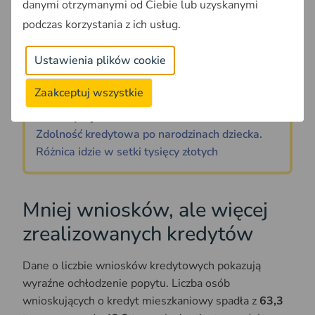
danymi otrzymanymi od Ciebie lub uzyskanymi
We wszystkich trzech grupach Kraków
podczas korzystania z ich usług.
konsekwentnie notuje
największe spadki
dostępności mieszkań
spośród analizowanych
Ustawienia plików cookie
metropolii.
Zaakceptuj wszystkie
Przeczytaj także:
Zdolność kredytowa po narodzinach dziecka.
Różnica idzie w setki tysięcy złotych
Mniej wniosków, ale więcej
zrealizowanych kredytów
Dane o liczbie wniosków kredytowych pokazują
wyraźne ochłodzenie popytu. Liczba osób
wnioskujących o kredyt mieszkaniowy spadła z
63,3