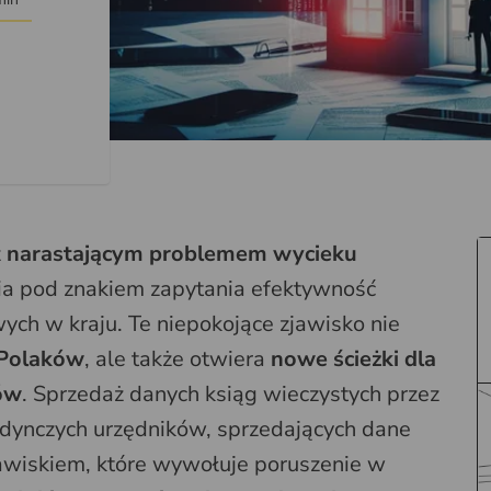
z
narastającym problemem wycieku
wia pod znakiem zapytania efektywność
h w kraju. Te niepokojące zjawisko nie
 Polaków
, ale także otwiera
nowe ścieżki dla
ców
. Sprzedaż danych ksiąg wieczystych przez
jedynczych urzędników, sprzedających dane
jawiskiem, które wywołuje poruszenie w