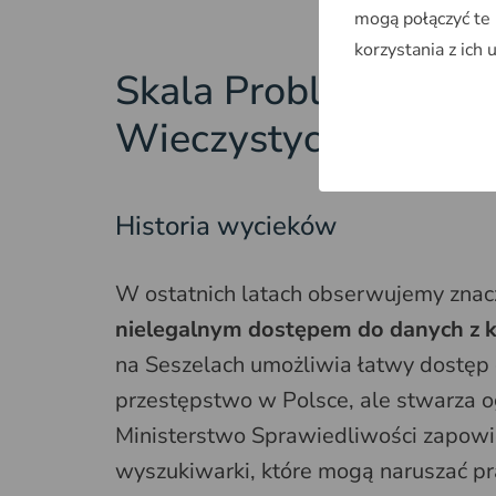
mogą połączyć te
korzystania z ich 
Skala Problemu Wyc
Wieczystych
Historia wycieków
W ostatnich latach obserwujemy znac
nielegalnym dostępem do danych z k
na Seszelach umożliwia łatwy dostęp d
przestępstwo w Polsce, ale stwarza 
Ministerstwo Sprawiedliwości zapowie
wyszukiwarki, które mogą naruszać p