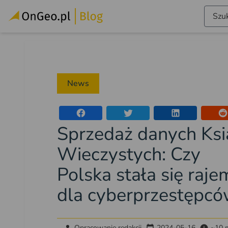
Szuk
News
Sprzedaż danych Ksi
Wieczystych: Czy
Polska stała się raje
dla cyberprzestępcó
Opracowanie redakcji
2024-05-16
~10 