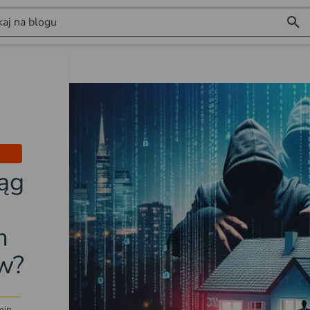
aj na blogu
ąg
m
w?
min