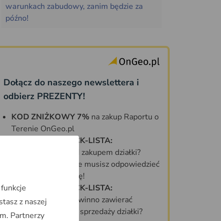
warunkach zabudowy, zanim będzie za
późno!
Dołącz do naszego newslettera i
odbierz PREZENTY!
KOD ZNIŻKOWY 7%
na zakup Raportu o
Terenie OnGeo.pl
DARMOWA CHECK-LISTA:
Co sprawdzić przed zakupem działki?
70 PYTAŃ, na które musisz odpowiedzieć
zanim kupisz działkę!
 funkcje
DARMOWA CHECK-LISTA:
Jakie informacje powinno zawierać
stasz z naszej
idealne ogłoszenie sprzedaży działki?
m. Partnerzy