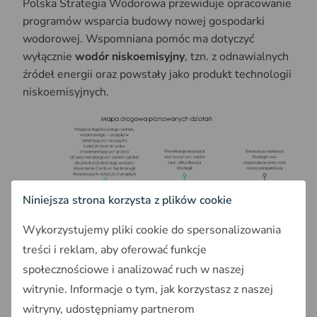
Polska Strategia Wodorowa przewiduje opracowanie
programów wsparcia budowy nowej gospodarki
wodorowej. Wspomniana pomóc ma dotyczyć
wyłącznie
wodór niskoemisyjny
, tzn. z odnawialnych
źródeł energii oraz powstały jako produkt technologii
niskoemisyjnych.
Niniejsza strona korzysta z plików cookie
Wykorzystujemy pliki cookie do spersonalizowania
treści i reklam, aby oferować funkcje
Działania w zakresie wodoru w latach 2021-2030 – źródło: Projekt
społecznościowe i analizować ruch w naszej
Polskiej Strategii Wodorowej do roku 2030 z perspektywą na 2040r.
witrynie. Informacje o tym, jak korzystasz z naszej
W dokumencie poruszono aspekty dotyczące
witryny, udostępniamy partnerom