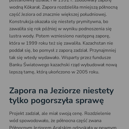
postanowiły działać i w 1992 r. zbudowały zaporę
wodną Kökarał. Zapora rozdzieliła mniejszą północną
część Jeziora od znacznie większej południowej.
Konstrukcja okazała się niestety prymitywna, bo
zawaliła się rok później w wyniku podnoszenia się
lustra wody. Potem wzniesiono następną zaporę,
która w 1999 roku też się zawaliła. Kazachstan nie
poddał się, bo pomysł z zaporą zadział. Przynajmniej
tak się wtedy wydawało. Wsparty przez fundusze
Banku Światowego kazachski rząd wybudował nową
lepszą tamę, którą ukończono w 2005 roku.
Zapora na Jeziorze niestety
tylko pogorszyła sprawę
Projekt zadział, ale miał swoją cenę. Rozdzielenie
wód spowodowało, że północna część zwana
Północnym Jeziorem Aralskim odzyskała w pewnym