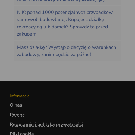
NIK: ponad 1000 potencjalnych przypadków
samowoli budowlanej. Kupujesz działkę
rekreacyjną lub domek? Sprawdź to przed
zakupem
Masz działkę? Wystąp o decyzję o warunkach
zabudowy, zanim będzie za późno!
Informacje
O nas
Pomoc
Regulamin i polityka prywatności
Pliki cookie