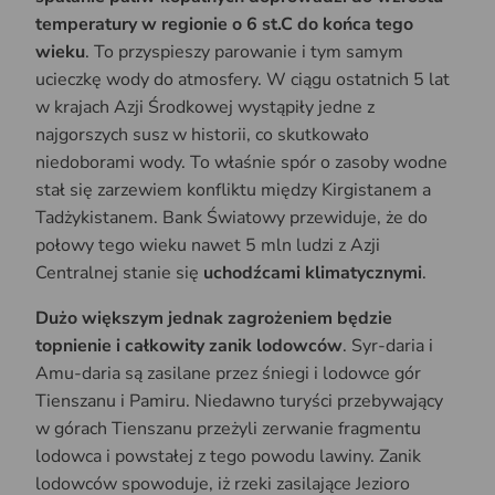
temperatury w regionie o 6 st.C do końca tego
wieku
. To przyspieszy parowanie i tym samym
ucieczkę wody do atmosfery. W ciągu ostatnich 5 lat
w krajach Azji Środkowej wystąpiły jedne z
najgorszych susz w historii, co skutkowało
niedoborami wody. To właśnie spór o zasoby wodne
stał się zarzewiem konfliktu między Kirgistanem a
Tadżykistanem. Bank Światowy przewiduje, że do
połowy tego wieku nawet 5 mln ludzi z Azji
Centralnej stanie się
uchodźcami klimatycznymi
.
Dużo większym jednak zagrożeniem będzie
topnienie i całkowity zanik lodowców
. Syr-daria i
Amu-daria są zasilane przez śniegi i lodowce gór
Tienszanu i Pamiru. Niedawno turyści przebywający
w górach Tienszanu przeżyli zerwanie fragmentu
lodowca i powstałej z tego powodu lawiny. Zanik
lodowców spowoduje, iż rzeki zasilające Jezioro