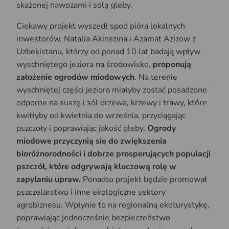
skażonej nawozami i solą gleby.
Ciekawy projekt wyszedł spod pióra lokalnych
inwestorów. Natalia Akinszina i Azamat Azizow z
Uzbekistanu, którzy od ponad 10 lat badają wpływ
wyschniętego jeziora na środowisko,
proponują
założenie ogrodów miodowych
. Na terenie
wyschniętej części jeziora miałyby zostać posadzone
odporne na suszę i sól drzewa, krzewy i trawy, które
kwitłyby od kwietnia do września, przyciągając
pszczoły i poprawiając jakość gleby.
Ogrody
miodowe przyczynią się do zwiększenia
bioróżnorodności i dobrze prosperujących populacji
pszczół, które odgrywają kluczową rolę w
zapylaniu upraw.
Ponadto projekt będzie promował
pszczelarstwo i inne ekologiczne sektory
agrobiznesu. Wpłynie to na regionalną ekoturystykę,
poprawiając jednocześnie bezpieczeństwo