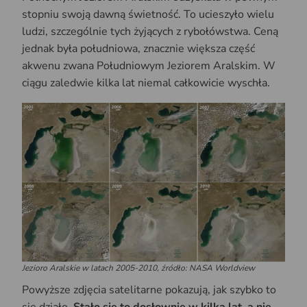
stopniu swoją dawną świetność. To ucieszyło wielu
ludzi, szczególnie tych żyjących z rybołówstwa. Ceną
jednak była południowa, znacznie większa część
akwenu zwana Południowym Jeziorem Aralskim. W
ciągu zaledwie kilka lat niemal całkowicie wyschła.
Jezioro Aralskie w latach 2005-2010, źródło:
NASA Worldview
Powyższe zdjęcia satelitarne pokazują, jak szybko to
się działo.
Stało się to dosłownie w kilka lat, a nie