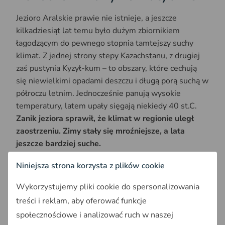
Jezioro Aralskie prawie nie istnieje, a jeszcze
kilkadziesiąt lat temu było dużym zbiornikiem
łagodzącym do pewnego stopnia tamtejszy suchy
klimat. Z jednej strony stepy Kazachstanu, z drugiej
zaś pustynia Kyzył-kum – to obszary, które cechują
się niewielkimi opadami deszczu i długą porą suchą w
półroczu letnim. Jednocześnie panują wysokie
temperatury, latem upały sięgają niekiedy 40 st.C.
Zanik jeziora sprawił, że klimat w regionie uległ
zaostrzeniu. Zimy stały się mroźniejsze, a lata
jeszcze bardziej suche.
Niniejsza strona korzysta z plików cookie
Wykorzystujemy pliki cookie do spersonalizowania
treści i reklam, aby oferować funkcje
społecznościowe i analizować ruch w naszej