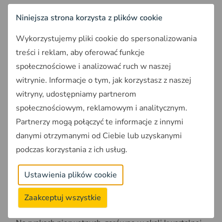
Niniejsza strona korzysta z plików cookie
Budujemy coraz mniej, a ceny
Wykorzystujemy pliki cookie do spersonalizowania
wciąż rosną
treści i reklam, aby oferować funkcje
społecznościowe i analizować ruch w naszej
Według GUS produkcja budowlano-montażowa w
styczniu br. realizowana na obszarze kraju przez
witrynie. Informacje o tym, jak korzystasz z naszej
przedsiębiorstwa budowlane z zatrudnieniem
witryny, udostępniamy partnerom
powyżej 9 osób, była
niższa o 6,1% w porównaniu z
społecznościowym, reklamowym i analitycznym.
analogicznym okresem poprzedniego roku
.
Partnerzy mogą połączyć te informacje z innymi
Ponadto, w porównaniu z grudniem 2023 roku,
danymi otrzymanymi od Ciebie lub uzyskanymi
produkcja ta zmniejszyła się o 63,2%. Oznacza to
podczas korzystania z ich usług.
niestety, że budujemy zbyt mało, jak na potrzeby
mieszkaniowe obywateli.
Dostępność mieszkań na
Ustawienia plików cookie
rynku znacznie spada,
a liczba mieszkań w budowie
jest niska. Deweloperzy nie nadążają z uzupełnianiem
Zaakceptuj wszystkie
oferty.