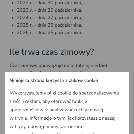
2022 r. - dnia 30 października,
2023 r. - dnia 29 października,
2024 r. - dnia 27 października,
2025 r. - dnia 26 października,
2026 r. - dnia 25 października.
Ile trwa czas zimowy?
Czas zimowy obowiązuje od ostatniej niedzieli
października, do ostatniej niedzieli marca.
Niniejsza strona korzysta z plików cookie
Kiedy i po co pierwszy raz
Wykorzystujemy pliki cookie do spersonalizowania
zmieniono czas?
treści i reklam, aby oferować funkcje
społecznościowe i analizować ruch w naszej
Zmianę czasu wprowadzono między I a II wojną
witrynie. Informacje o tym, jak korzystasz z naszej
światową tylko raz - w 1919 roku. Później w czasie II
witryny, udostępniamy partnerom
wojny światowej, w takich samych terminach, jak w