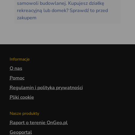
samowoli budowlanej. Kupujesz działkę
rekreacyjną lub domek? Sprawdź to przed
zakupem
Informacje
O nas
Pomoc
Regulamin i polityka prywatności
Pliki cookie
Nasze produkty
Raport o terenie OnGeo.pl
Geoportal