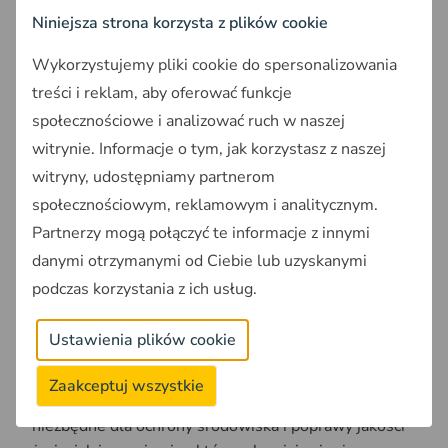
zapewnić właściwe schronienie dla ptaków.
Niniejsza strona korzysta z plików cookie
Podsumowanie
Wykorzystujemy pliki cookie do spersonalizowania
Ministerstwo Klimatu i Środowiska podejmuje
treści i reklam, aby oferować funkcje
znaczące kroki w celu ochrony zieleni w Polsce. Nowe
społecznościowe i analizować ruch w naszej
przepisy mają zapewnić skuteczniejszą ochronę
witrynie. Informacje o tym, jak korzystasz z naszej
drzew i krzewów, zarówno w miastach, jak i na
witryny, udostępniamy partnerom
terenach inwestycyjnych. Wprowadzenie surowych
społecznościowym, reklamowym i analitycznym.
kar za nielegalne wycinki oraz współpraca z różnymi
Partnerzy mogą połączyć te informacje z innymi
środowiskami to kluczowe elementy tych działań,
które przyczynią się do poprawy jakości życia i
danymi otrzymanymi od Ciebie lub uzyskanymi
ochrony bioróżnorodności.
podczas korzystania z ich usług.
Wprowadzenie nowych przepisów dotyczących
Ustawienia plików cookie
ochrony drzew i krzewów spotyka się z różnymi
reakcjami w społeczeństwie. Istnieją zarówno
Zaakceptuj wszystkie
zwolennicy, którzy uważają, że zmiany te są
niezbędne dla ochrony środowiska i poprawy jakości