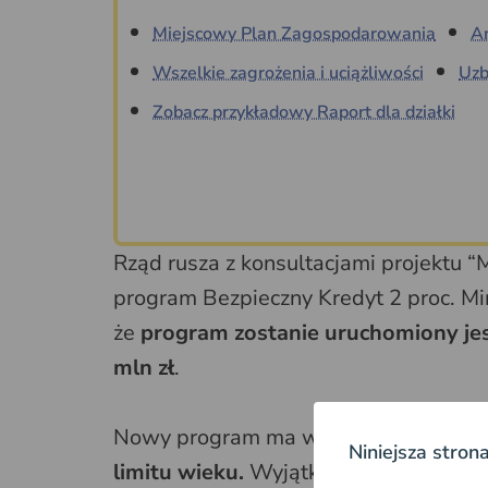
Miejscowy Plan Zagospodarowania
A
Wszelkie zagrożenia i uciążliwości
Uzb
Zobacz przykładowy Raport dla działki
Rząd rusza z konsultacjami projektu “M
program Bezpieczny Kredyt 2 proc. Mi
że
program zostanie uruchomiony jes
mln zł
.
Nowy program ma wspierać przede ws
Niniejsza stron
limitu wieku.
Wyjątkiem będą single. 