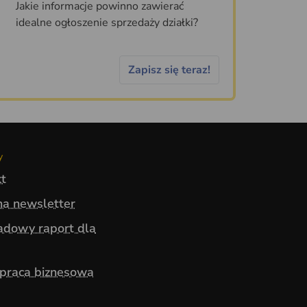
Jakie informacje powinno zawierać
idealne ogłoszenie sprzedaży działki?
Zapisz się teraz!
y
t
na newsletter
adowy raport dla
praca biznesowa