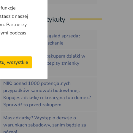
 funkcje
stasz z naszej
Ostatnie artykuły
m. Partnerzy
nymi podczas
Jak sprawdzić za ile sąsiad sprzedał
działkę, dom lub mieszkanie
Co sprawdzić przed zakupem działki w
tuj wszystkie
2026 roku. Nowe przepisy zmieniły
zasady gry
NIK: ponad 1000 potencjalnych
przypadków samowoli budowlanej.
Kupujesz działkę rekreacyjną lub domek?
Sprawdź to przed zakupem
Masz działkę? Wystąp o decyzję o
warunkach zabudowy, zanim będzie za
późno!