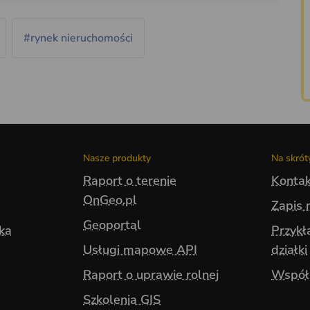
#rynek nieruchomości
Nasze produkty
Na skrót
Raport o terenie
Kontak
OnGeo.pl
Zapis 
Geoportal
yka
Przykł
Usługi mapowe API
działki
Raport o uprawie rolnej
Współ
Szkolenia GIS