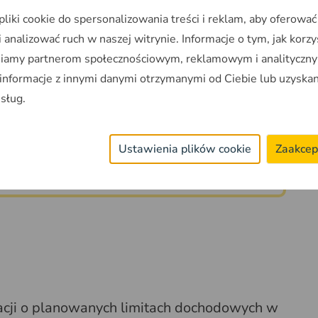
35. roku życia.
iki cookie do spersonalizowania treści i reklam, aby oferować
 analizować ruch w naszej witrynie. Informacje o tym, jak korzy
niamy partnerom społecznościowym, reklamowym i analityczny
 informacje z innymi danymi otrzymanymi od Ciebie lub uzyska
szego mieszkania. Jest wyjątek w
usług.
 rodzina chce mieć większe mieszkanie,
mogli uzyskać wsparcie.
Ustawienia plików cookie
Zaakcep
rzysztof Hetman
rmacji o planowanych limitach dochodowych w