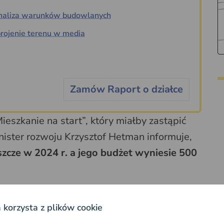
naliza warunków budowlanych
rojenie terenu w media
Zamów Raport o działce
ieszkanie na start”, który miałby zastąpić
nister rozwoju Krzysztof Hetman informuje,
zcze w 2024 r. a jego budżet wyniesie 500
zystkim rodziny. W założeniu
nie będzie
a korzysta z plików cookie
Ci będą mogli się starać o kredyt w ramach