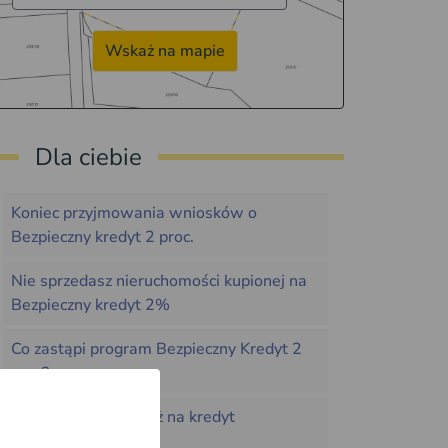
Wskaż na mapie
Dla ciebie
Koniec przyjmowania wniosków o
Bezpieczny kredyt 2 proc.
Nie sprzedasz nieruchomości kupionej na
Bezpieczny kredyt 2%
Co zastąpi program Bezpieczny Kredyt 2
proc?
Czy Polaków stać już na kredyt
hipoteczny?