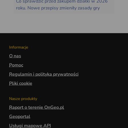
Co sprawdzić przed zakupem działki w 2026
roku. Nowe przepisy zmieniły zasady gry
Informacje
O nas
Pomoc
Regulamin i polityka prywatności
Pliki cookie
Nasze produkty
Raport o terenie OnGeo.pl
Geoportal
Usługi mapowe API