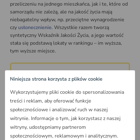
przeliczeniu na jednego mieszkańca, jak i te, które od
samorządu nie zależą, ale na jakość życia mają
niebagatelny wpływ, np. przeciętne wynagrodzenie
czy
usłonecznienie
. Wszystkie razem tworzą
syntetyczny Wskaźnik Jakości Życia, a jego wartość
stała się podstawą lokaty w rankingu – im wyższa,
tym wyższe miejsce.
Pobierz ranking:
Niniejsza strona korzysta z plików cookie
Wyniki rankingu GDdŻ, format .xls
Wykorzystujemy pliki cookie do spersonalizowania
treści i reklam, aby oferować funkcje
Wyniki rankingu "Gmina
społecznościowe i analizować ruch w naszej
dobra do życia"
witrynie. Informacje o tym, jak korzystasz z naszej
witryny, udostępniamy partnerom
Twórcy rankingu prezentują wyniki w pięciu
społecznościowym, reklamowym i analitycznym.
kategoriach, a także w układzie wojewódzkim.