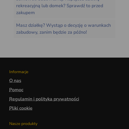
rekreacyjną lub domek? Sprawdź to przed
zakupem
Masz działkę? Wystąp o decyzję o warunkach
zabudowy, zanim będzie za późno!
Informacje
O nas
Pomoc
Regulamin i polityka prywatności
Pliki cookie
Nasze produkty