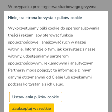
W przypadku przestępstwa skarbowego grzywna
wymierzana jest w systemie stawek dziennych. W
Niniejsza strona korzysta z plików cookie
2026 roku jedna stawka dzienna wynosi od
160,20
zł do 64 080 zł
, a sąd może orzec od 10 do 720
Wykorzystujemy pliki cookie do spersonalizowania
stawek dziennych. Oznacza to, że teoretycznie
treści i reklam, aby oferować funkcje
najwyższa możliwa kara może przekroczyć
46 mln zł
,
społecznościowe i analizować ruch w naszej
jednak w praktyce tak wysokie sankcje stosowane są
witrynie. Informacje o tym, jak korzystasz z naszej
wyłącznie w najpoważniejszych sprawach dotyczących
witryny, udostępniamy partnerom
dużych uszczupleń podatkowych.
społecznościowym, reklamowym i analitycznym.
Dodatkowo właściciel musi liczyć się z obowiązkiem
Partnerzy mogą połączyć te informacje z innymi
zapłaty zaległego podatku, odsetek za zwłokę oraz (w
danymi otrzymanymi od Ciebie lub uzyskanymi
szczególnych przypadkach) dodatkowymi sankcjami
podczas korzystania z ich usług.
wynikającymi z przepisów podatkowych.
Dodatkowe obciążenia finansowe
Ustawienia plików cookie
Wynajmujący ponosi obowiązek zapłaty:
Zaakceptuj wszystkie