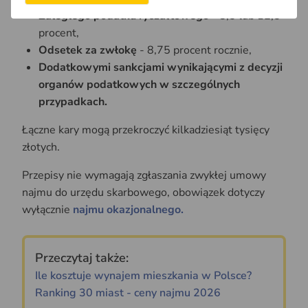
Zaległego podatku ryczałtowego
- 8,5 lub 12,5
procent,
Odsetek za zwłokę
- 8,75 procent rocznie,
Dodatkowymi sankcjami wynikającymi z decyzji
organów podatkowych w szczególnych
przypadkach.
Łączne kary mogą przekroczyć kilkadziesiąt tysięcy
złotych.
Przepisy nie wymagają zgłaszania zwykłej umowy
najmu do urzędu skarbowego, obowiązek dotyczy
wyłącznie
najmu okazjonalnego.
Przeczytaj także:
Ile kosztuje wynajem mieszkania w Polsce?
Ranking 30 miast - ceny najmu 2026