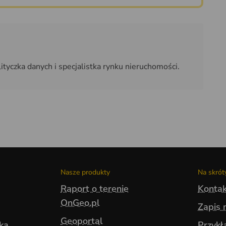
tyczka danych i specjalistka rynku nieruchomości.
Nasze produkty
Na skrót
Raport o terenie
Kontak
OnGeo.pl
Zapis 
Geoportal
yka
Przykł