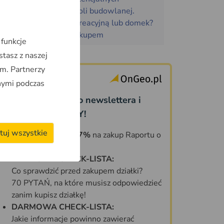
przypadków samowoli budowlanej.
Kupujesz działkę rekreacyjną lub domek?
Sprawdź to przed zakupem
 funkcje
stasz z naszej
m. Partnerzy
nymi podczas
Dołącz do naszego newslettera i
odbierz PREZENTY!
tuj wszystkie
KOD ZNIŻKOWY 7%
na zakup Raportu o
Terenie OnGeo.pl
DARMOWA CHECK-LISTA:
Co sprawdzić przed zakupem działki?
70 PYTAŃ, na które musisz odpowiedzieć
zanim kupisz działkę!
DARMOWA CHECK-LISTA:
Jakie informacje powinno zawierać