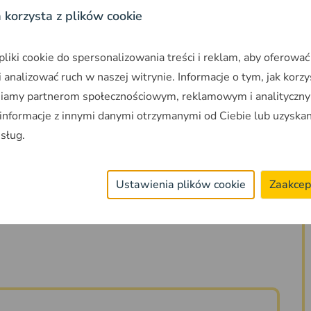
a korzysta z plików cookie
zwłaszcza KDP, zatrzymując się na dworcu
iki cookie do spersonalizowania treści i reklam, aby oferować
hnię planowane jest na południowy zachód
 analizować ruch w naszej witrynie. Informacje o tym, jak korzy
onę Sieradza, z rozwidleniem w kierunku
niamy partnerom społecznościowym, reklamowym i analityczny
 informacje z innymi danymi otrzymanymi od Ciebie lub uzyska
usług.
 kolejowych,
dla których przygotowano już
Ustawienia plików cookie
Zaakcep
owanym projektowaniem dla odcinków
towice – Ostrawa i Łętownia – Rzeszów.