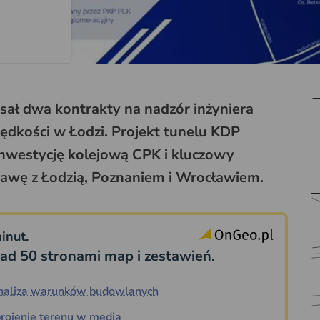
sał dwa kontrakty na nadzór inżyniera
rędkości w Łodzi. Projekt tunelu KDP
nwestycję kolejową CPK i kluczowy
szawę z Łodzią, Poznaniem i Wrocławiem.
inut.
ad 50 stronami map i zestawień.
naliza warunków budowlanych
rojenie terenu w media