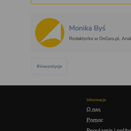
Monika Byś
Redaktorka w OnGeo.pl. Anali
#inwestycje
Informacje
O nas
Pomoc
Regulamin i polit