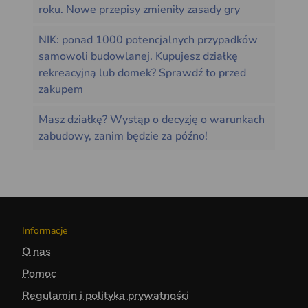
roku. Nowe przepisy zmieniły zasady gry
NIK: ponad 1000 potencjalnych przypadków
samowoli budowlanej. Kupujesz działkę
rekreacyjną lub domek? Sprawdź to przed
zakupem
Masz działkę? Wystąp o decyzję o warunkach
zabudowy, zanim będzie za późno!
Informacje
O nas
Pomoc
Regulamin i polityka prywatności