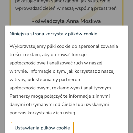
pokazując innym samorządom, jak skutecznie
wprowadzać zieleń w naszą wspólną przestrzeń
oświadczyła Anna Moskwa
Niniejsza strona korzysta z plików cookie
Źródło: PAP
Wykorzystujemy pliki cookie do spersonalizowania
treści i reklam, aby oferować funkcje
Zdiagnozuj swoją działkę w
społecznościowe i analizować ruch w naszej
OnGeo.pl
witrynie. Informacje o tym, jak korzystasz z naszej
witryny, udostępniamy partnerom
Dzięki Raportom o terenie
OnGeo.pl
zyskasz
społecznościowym, reklamowym i analitycznym.
wiedzę o swojej działce i jej najbliższym
Partnerzy mogą połączyć te informacje z innymi
otoczeniu. Sprawdzisz m.in. klasę gruntu,
danymi otrzymanymi od Ciebie lub uzyskanymi
uzbrojenie terenu, mpzp, formę ochrony
przyrody, zagrożenia i uciążliwości, m.in.
podczas korzystania z ich usług.
zagrożenia powodziowe i osuwiska.
Ustawienia plików cookie