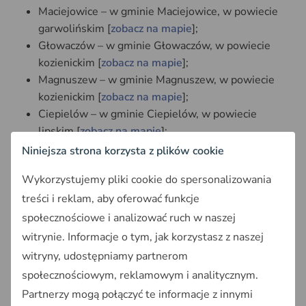
Maciejowice – w gminie Maciejowice, w powiecie
garwolińskim [
zobacz na mapie
];
Głowaczów – w gminie Głowaczów, w powiecie
kozienickim [
zobacz na mapie
];
Magnuszew – w gminie Magnuszew, w powiecie
kozienickim [
zobacz na mapie
];
Ciepielów – w gminie Ciepielów, w powiecie
lipskim [
zobacz na mapie
];
Sienno – w gminie Sienno, w powiecie lipskim
Niniejsza strona korzysta z plików cookie
[
zobacz na mapie
];
Wykorzystujemy pliki cookie do spersonalizowania
Dobre – w gminie Dobre, w powiecie mińskim
treści i reklam, aby oferować funkcje
[
zobacz na mapie
];
Siennica – w gminie Siennica, w powiecie mińskim
społecznościowe i analizować ruch w naszej
[
zobacz na mapie
];
witrynie. Informacje o tym, jak korzystasz z naszej
Osieck – w gminie Osieck, w powiecie otwockim
witryny, udostępniamy partnerom
[
zobacz na mapie
];
społecznościowym, reklamowym i analitycznym.
Gielniów – w gminie Gielniów, w powiecie
Partnerzy mogą połączyć te informacje z innymi
przysuskim [
zobacz na mapie
];