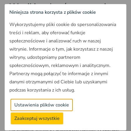
Wyniki wyborów na mapie w
Niniejsza strona korzysta z plików cookie
Geoportalu Wyborczym
Wykorzystujemy pliki cookie do spersonalizowania
Według najnowszych sondażowych danych
treści i reklam, aby oferować funkcje
frekwencja w wyborach do Sejmu wyniosła 72,9%
społecznościowe i analizować ruch w naszej
.
witrynie. Informacje o tym, jak korzystasz z naszej
Najwięcej głosów wg. sondażowych wyników exit
witryny, udostępniamy partnerom
poll 2023 zdobył komitet KOMITET WYBORCZY
społecznościowym, reklamowym i analitycznym.
PRAWO I SPRAWIEDLIWOŚĆ, który zdobył
Partnerzy mogą połączyć te informacje z innymi
łącznie36,8 % wszystkich głosów wyborców, co
danymi otrzymanymi od Ciebie lub uzyskanymi
oznacza, że zdobył łącznie 200 mandatów poselskich.
podczas korzystania z ich usług.
Na drugim miejscu uplasował się komitet KOALICJI
OBYWATELSKIEJ, z wynikiem 31,6% głosów (163
Ustawienia plików cookie
mandatów). Podium zamyka TRZECIA DROGA –
13% głosów , co przekłada się na 55 zdobytych
Zaakceptuj wszystkie
mandatów poselskich.
Na oficjalne wyniki z Państwowej Komisji Wyborczej