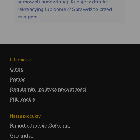
samowoli budowlanej. Kupujesz działkę
rekreacyjną lub domek? Sprawdź to przed
zakupem
Informacje
O nas
Pomoc
Regulamin i polityka prywatności
Pliki cookie
Nasze produkty
Raport o terenie OnGeo.pl
Geoportal