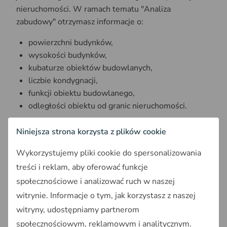
nieruchomości. W ramach tematu "Analiza
zabudowy" otrzymasz informacje o:
powierzchni budynków,
wysokości budynków,
kubaturze obiektów budowlanych,
liczbie kondygnacji,
funkcji obiektu budowlanego,
odległości obiektu od granic nieruchomości.
Dane do analizy przestawione są na mapie z
Niniejsza strona korzysta z plików cookie
dołączoną legendą, gdzie za pomocą kolorów
określamy funkcję obiektów budowalnych na działce i
Wykorzystujemy pliki cookie do spersonalizowania
w okolicy. Natomiast szczegółowe informacje o
treści i reklam, aby oferować funkcje
wskazanych obiektach przestawiamy za pomocą
społecznościowe i analizować ruch w naszej
tabeli.
witrynie. Informacje o tym, jak korzystasz z naszej
witryny, udostępniamy partnerom
społecznościowym, reklamowym i analitycznym.